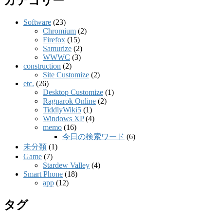
カテゴリー
Software
(23)
Chromium
(2)
Firefox
(15)
Samurize
(2)
WWWC
(3)
construction
(2)
Site Customize
(2)
etc.
(26)
Desktop Customize
(1)
Ragnarok Online
(2)
TiddlyWiki5
(1)
Windows XP
(4)
memo
(16)
今日の検索ワード
(6)
未分類
(1)
Game
(7)
Stardew Valley
(4)
Smart Phone
(18)
app
(12)
タグ