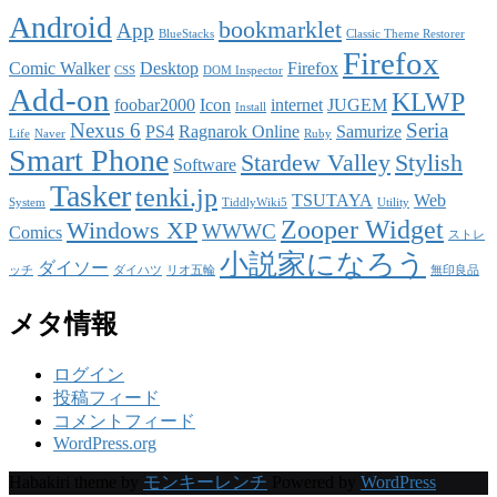
Android
bookmarklet
App
BlueStacks
Classic Theme Restorer
Firefox
Comic Walker
Desktop
Firefox
CSS
DOM Inspector
Add-on
KLWP
foobar2000
Icon
internet
JUGEM
Install
Nexus 6
Seria
PS4
Ragnarok Online
Samurize
Life
Naver
Ruby
Smart Phone
Stardew Valley
Stylish
Software
Tasker
tenki.jp
TSUTAYA
Web
System
TiddlyWiki5
Utility
Zooper Widget
Windows XP
WWWC
Comics
ストレ
小説家になろう
ダイソー
ッチ
ダイハツ
リオ五輪
無印良品
メタ情報
ログイン
投稿フィード
コメントフィード
WordPress.org
Habakiri theme by
モンキーレンチ
Powered by
WordPress