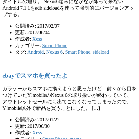
タイトルの通り。 Nexus6端末になかなか降って来ない
Android 7.1.1をadb sideloadを使って強制的にバージョンアッ
プする。
公開済み: 2017/02/07
更新: 2017/06/04
作成者:
Xess
カテゴリー:
Smart Phone
タグ:
Android
,
Nexus 6
,
Smart Phone
,
sideload
ebayでスマホを買ったよ
ガラケーからスマホに換えようと思ったけど、前々から目を
つけていたY!mobileのNexus 6の取り扱いが終わっていて、
アウトレットセールにも出てこなくなってしまったので、
Y!mobile以外で新品を買うことにした。 […]
公開済み: 2017/01/22
更新: 2017/06/30
作成者:
Xess