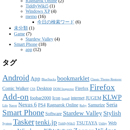
Ragnarok Online
(2)
TiddlyWiki5
(1)
Windows XP
(4)
memo
(16)
今日の検索ワード
(6)
未分類
(1)
Game
(7)
Stardew Valley
(4)
Smart Phone
(18)
app
(12)
タグ
Android
bookmarklet
App
BlueStacks
Classic Theme Restorer
Firefox
Comic Walker
Desktop
Firefox
CSS
DOM Inspector
Add-on
KLWP
foobar2000
Icon
internet
JUGEM
Install
Nexus 6
Seria
PS4
Ragnarok Online
Samurize
Life
Naver
Ruby
Smart Phone
Stardew Valley
Stylish
Software
Tasker
tenki.jp
TSUTAYA
Web
System
TiddlyWiki5
Utility