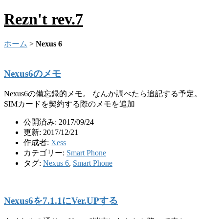
Rezn't rev.7
ホーム
>
Nexus 6
Nexus6のメモ
Nexus6の備忘録的メモ。 なんか調べたら追記する予定。
SIMカードを契約する際のメモを追加
公開済み: 2017/09/24
更新: 2017/12/21
作成者:
Xess
カテゴリー:
Smart Phone
タグ:
Nexus 6
,
Smart Phone
Nexus6を7.1.1にVer.UPする