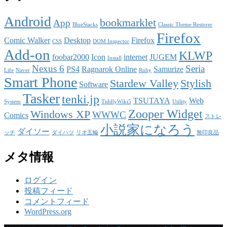
Android
bookmarklet
App
BlueStacks
Classic Theme Restorer
Firefox
Comic Walker
Desktop
Firefox
CSS
DOM Inspector
Add-on
KLWP
foobar2000
Icon
internet
JUGEM
Install
Nexus 6
Seria
PS4
Ragnarok Online
Samurize
Life
Naver
Ruby
Smart Phone
Stardew Valley
Stylish
Software
Tasker
tenki.jp
TSUTAYA
Web
System
TiddlyWiki5
Utility
Zooper Widget
Windows XP
WWWC
Comics
ストレ
小説家になろう
ダイソー
ッチ
ダイハツ
リオ五輪
無印良品
メタ情報
ログイン
投稿フィード
コメントフィード
WordPress.org