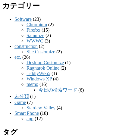
カテゴリー
Software
(23)
Chromium
(2)
Firefox
(15)
Samurize
(2)
WWWC
(3)
construction
(2)
Site Customize
(2)
etc.
(26)
Desktop Customize
(1)
Ragnarok Online
(2)
TiddlyWiki5
(1)
Windows XP
(4)
memo
(16)
今日の検索ワード
(6)
未分類
(1)
Game
(7)
Stardew Valley
(4)
Smart Phone
(18)
app
(12)
タグ