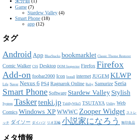
未分類
(1)
Game
(7)
Stardew Valley
(4)
Smart Phone
(18)
app
(12)
タグ
Android
bookmarklet
App
BlueStacks
Classic Theme Restorer
Firefox
Comic Walker
Desktop
Firefox
CSS
DOM Inspector
Add-on
KLWP
foobar2000
Icon
internet
JUGEM
Install
Nexus 6
Seria
PS4
Ragnarok Online
Samurize
Life
Naver
Ruby
Smart Phone
Stardew Valley
Stylish
Software
Tasker
tenki.jp
TSUTAYA
Web
System
TiddlyWiki5
Utility
Zooper Widget
Windows XP
WWWC
Comics
ストレ
小説家になろう
ダイソー
ッチ
ダイハツ
リオ五輪
無印良品
メタ情報