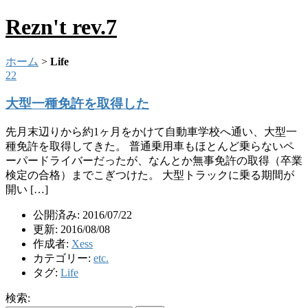
Rezn't rev.7
ホーム
>
Life
22
大型一種免許を取得した
先月末辺りから約1ヶ月をかけて自動車学校へ通い、大型一
種免許を取得してきた。 普通乗用車もほとんど乗らないペ
ーパードライバーだったが、なんとか無事免許の取得（卒業
検定の合格）までこぎつけた。 大型トラックに乗る期間が
開い […]
公開済み: 2016/07/22
更新: 2016/08/08
作成者:
Xess
カテゴリー:
etc.
タグ:
Life
検索: