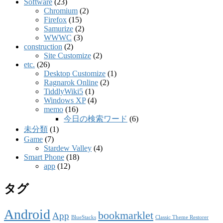
Software
(23)
Chromium
(2)
Firefox
(15)
Samurize
(2)
WWWC
(3)
construction
(2)
Site Customize
(2)
etc.
(26)
Desktop Customize
(1)
Ragnarok Online
(2)
TiddlyWiki5
(1)
Windows XP
(4)
memo
(16)
今日の検索ワード
(6)
未分類
(1)
Game
(7)
Stardew Valley
(4)
Smart Phone
(18)
app
(12)
タグ
Android
bookmarklet
App
BlueStacks
Classic Theme Restorer