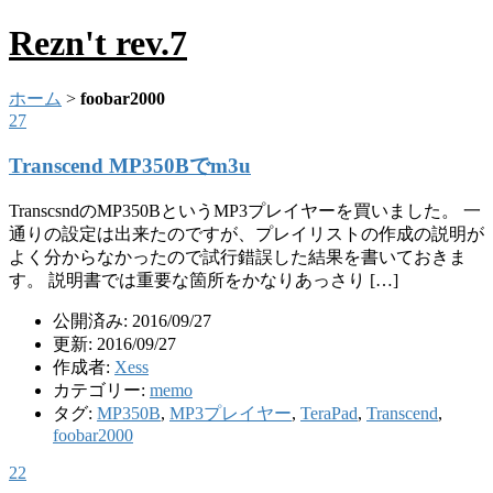
Rezn't rev.7
ホーム
>
foobar2000
27
Transcend MP350Bでm3u
TranscsndのMP350BというMP3プレイヤーを買いました。 一
通りの設定は出来たのですが、プレイリストの作成の説明が
よく分からなかったので試行錯誤した結果を書いておきま
す。 説明書では重要な箇所をかなりあっさり […]
公開済み: 2016/09/27
更新: 2016/09/27
作成者:
Xess
カテゴリー:
memo
タグ:
MP350B
,
MP3プレイヤー
,
TeraPad
,
Transcend
,
foobar2000
22